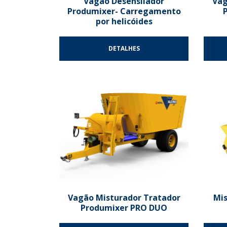
Vagão Desensilador
Vag
Produmixer- Carregamento
por helicóides
DETALHES
Vagão Misturador Tratador
Mi
Produmixer PRO DUO