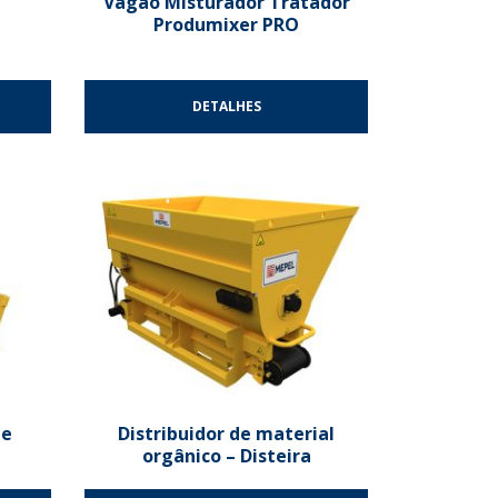
Vagão Misturador Tratador
Produmixer PRO
DETALHES
de
Distribuidor de material
orgânico – Disteira