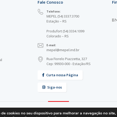
Fale Conosco
Fi
Telefone:
MEPEL (54) 3337.3700
Estação – RS
Produfort (54) 3334.1099
Colorado – RS
E-mail:
mepel@mepel.ind.br
Rua Fiorelo Piazzetta, 327
il
Cep: 99930-000 - Estação/RS
Curta nossa Página
Siga-nos
e cookies no seu dispositivo para melhorar a navegação no site, 