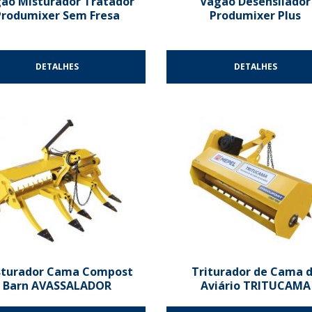
ão Misturador Tratador
Vagão Desensilador
Produmixer Sem Fresa
Produmixer Plus
DETALHES
DETALHES
sturador Cama Compost
Triturador de Cama 
Barn AVASSALADOR
Aviário TRITUCAMA