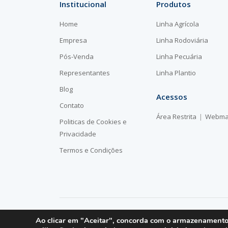
Institucional
Produtos
Home
Linha Agrícola
Empresa
Linha Rodoviária
Pós-Venda
Linha Pecuária
Representantes
Linha Plantio
Blog
Acessos
Contato
Área Restrita
Webma
Politicas de Cookies e
Privacidade
Termos e Condições
2026 © Mepel
- Todos os direitos reservados.
Ao clicar em "Aceitar", concorda com o armazenamento d