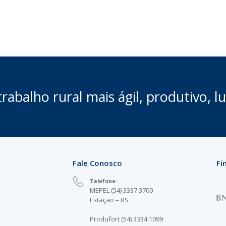
rabalho rural mais ágil, produtivo, lu
Fale Conosco
Fi
Telefone:
MEPEL (54) 3337.3700
Estação – RS
Produfort (54) 3334.1099