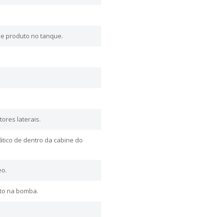
e produto no tanque.
ores laterais.
ico de dentro da cabine do
eo.
to na bomba.