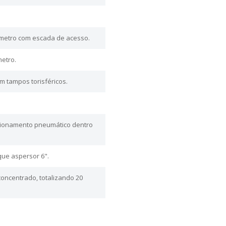
metro com escada de acesso.
etro.
m tampos torisféricos.
acionamento pneumático dentro
que aspersor 6".
concentrado, totalizando 20