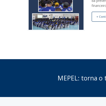
da preve
financei
+ Cont
MEPEL: torna o t