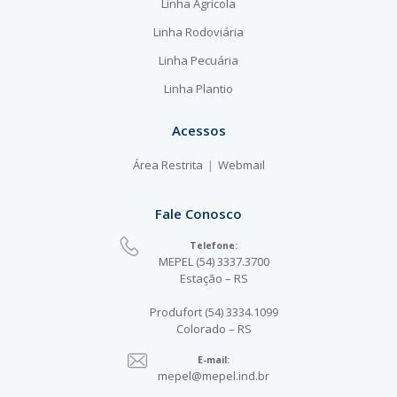
Linha Agrícola
Linha Rodoviária
Linha Pecuária
Linha Plantio
Acessos
Área Restrita
Webmail
Fale Conosco
Telefone:
MEPEL (54) 3337.3700
Estação – RS
Produfort (54) 3334.1099
Colorado – RS
E-mail:
mepel@mepel.ind.br